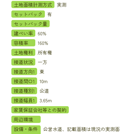
土地面積計測方式
実測
セットバック
有
セットバック量
建ぺい率
60%
容積率
160%
土地権利
所有権
接道状況
一方
接道方向1
東
接道間口1
10m
接道種別1
公道
接道幅員1
3.65m
家賃保証会社等との契約
周辺環境
設備・条件
公営水道、記載面積は現況の実測面