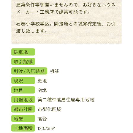
建築条件等御座いませんので、お好きなハウス
メーカー・工務店で建築可能です。
石巻小学校学区。隣接地との境界確定後、お引
渡し致します。
駐車場
取引態様
引渡/入居時期
相談
現況
更地
地目
宅地
用途地域
第二種中高層住居専用地域
都市計画
市街化区域
地勢
高台
土地面積
123.73m²