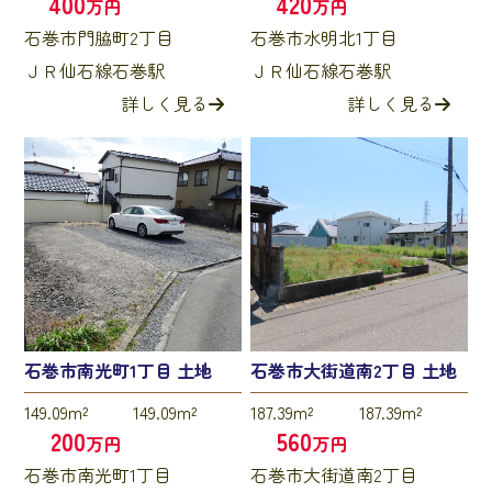
400
420
万円
万円
石巻市門脇町2丁目
石巻市水明北1丁目
ＪＲ仙石線石巻駅
ＪＲ仙石線石巻駅
詳しく見る
詳しく見る
石巻市南光町1丁目 土地
石巻市大街道南2丁目 土地
149.09m²
149.09m²
187.39m²
187.39m²
200
560
万円
万円
石巻市南光町1丁目
石巻市大街道南2丁目