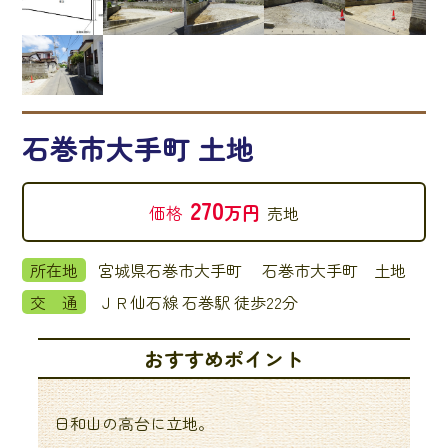
石巻市大手町 土地
270
万円
価格
売地
所在地
宮城県石巻市大手町 石巻市大手町 土地
交 通
ＪＲ仙石線 石巻駅 徒歩22分
おすすめポイント
日和山の高台に立地。