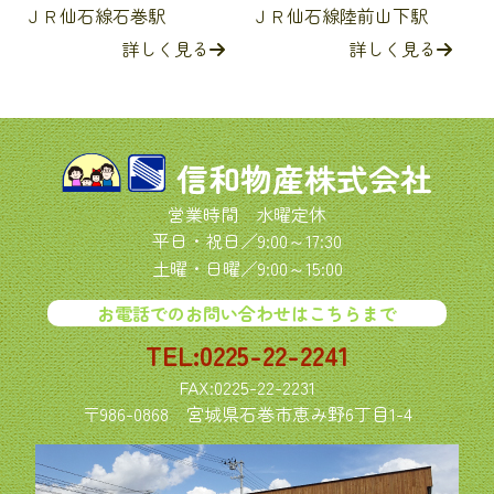
ＪＲ仙石線石巻駅
ＪＲ仙石線陸前山下駅
詳しく見る
詳しく見る
信和物産株式会社
営業時間 水曜定休
平日・祝日／9:00～17:30
土曜・日曜／9:00～15:00
お電話でのお問い合わせはこちらまで
TEL:0225-22-2241
FAX:0225-22-2231
〒986-0868
宮城県石巻市恵み野6丁目1-4