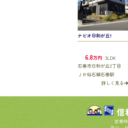
ナビオ日和が丘1
6.8
万円
3LDK
石巻市日和が丘2丁目
ＪＲ仙石線石巻駅
詳しく見る
信
営業時
平日・祝日