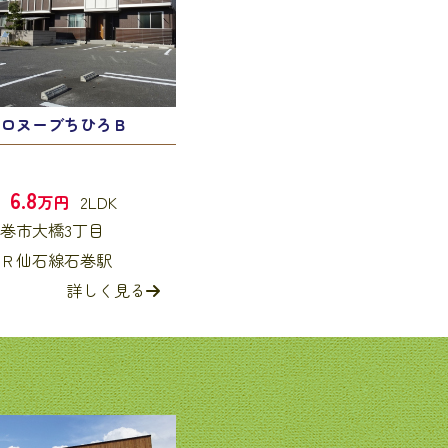
ロヌーブちひろＢ
6.8
万円
2LDK
巻市大橋3丁目
Ｒ仙石線石巻駅
詳しく見る