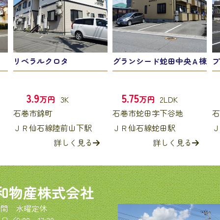
リベラルクロタ
グランシード蛇田中央Ａ棟
プ
3.9
5.75
万円
3K
万円
2LDK
石巻市錦町
石巻市蛇田字下谷地
石
ＪＲ仙石線陸前山下駅
ＪＲ仙石線蛇田駅
Ｊ
詳しく見る
詳しく見る
和物産株式会社
間 水曜定休
／9:00～17:30