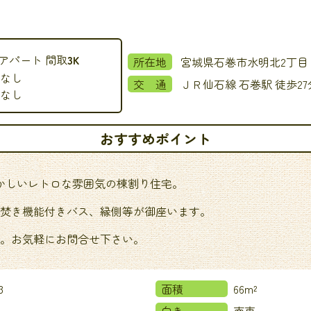
アパート
間取
3K
所在地
なし
交 通
ＪＲ仙石線 石巻駅 徒歩2
なし
おすすめポイント
かしいレトロな雰囲気の棟割り住宅。
焚き機能付きバス、縁側等が御座います。
。お気軽にお問合せ下さい。
3
面積
66m²
向き
南東