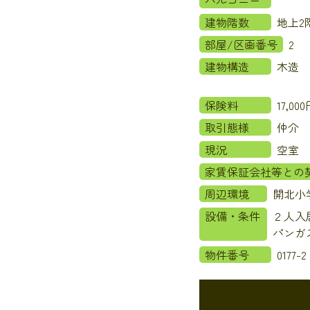
建物階数
地上
部屋/区画番号
2
建物構造
木造
保険料
17,0
取引態様
仲介
現況
空室
家賃保証会社等との
周辺環境
開北小
設備・条件
２人入
パンガ
物件番号
0177-2