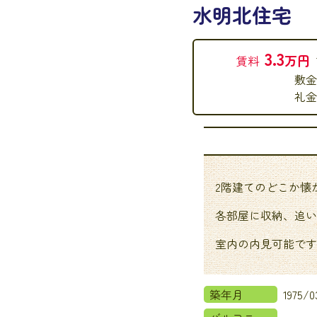
水明北住宅
3.3
万円
賃料
敷金
礼金
2階建てのどこか懐
各部屋に収納、追い
室内の内見可能です
築年月
1975/0
バルコニー