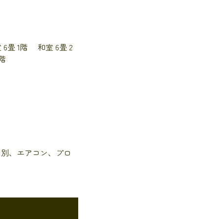
 6畳 1階 和室 6畳 2
 2階
レ別、エアコン、プロ