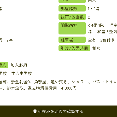
2階
部屋階数
1・2階
総戸/区画数
2
間取内容
K 4畳 1階 洋室
階 和室 6畳
00円 2年
駐車場
空有 2台付き
引渡/入居時期
相談
契約
加入必須
学校 住吉中学校
居可、敷金礼金0、角部屋、追い焚き、シャワー、バス・トイ
ス、排水汲取、退去時清掃費用：41,800円
所在地を地図で確認する