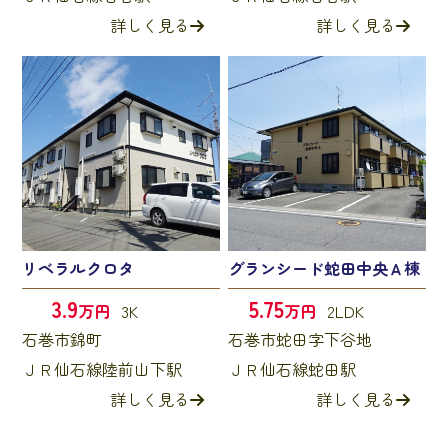
詳しく見る
詳しく見る
リベラルクロタ
グランシード蛇田中央Ａ棟
3.9
5.75
万円
3K
万円
2LDK
石巻市錦町
石巻市蛇田字下谷地
ＪＲ仙石線陸前山下駅
ＪＲ仙石線蛇田駅
詳しく見る
詳しく見る