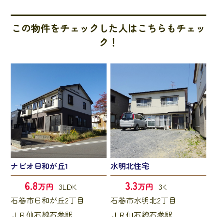
この物件をチェックした人はこちらもチェッ
ク！
ナビオ日和が丘1
水明北住宅
6.8
3.3
万円
3LDK
万円
3K
石巻市日和が丘2丁目
石巻市水明北2丁目
ＪＲ仙石線石巻駅
ＪＲ仙石線石巻駅