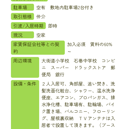
駐車場
空有 敷地内駐車場2台付き
取引態様
仲介
引渡/入居時期
即時
現況
空家
家賃保証会社等との契
加入必須 賃料の60%
約
～
周辺環境
大街道小学校 石巻中学校 コンビ
ニ スーパー ドラックストア 郵
便局 銀行
設備・条件
２人入居可、角部屋、追い焚き、洗
髪洗面化粧台、シャワー、温水洗浄
便座、エアコン、プロパンガス、排
水浄化槽、駐車場有、駐輪場、バイ
ク置き場、バルコニー、フローリン
グ、屋根裏収納 ＴＶアンテナは入
居者で設置して頂きます。（ブース