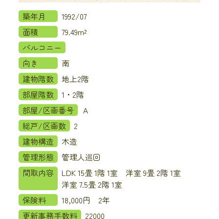
築年月
1992/07
面積
79.49m²
バルコニー
向き
南
建物階数
地上2階
部屋階数
1・2階
部屋/区画番号
Ａ
総戸/区画数
2
建物構造
木造
管理形態
管理人巡回
間取内容
LDK 15畳 1階 1室 洋室 9畳 2階 1室
洋室 7.5畳 2階 1室
保険料
18,000円 2年
更新事務手数料
22000