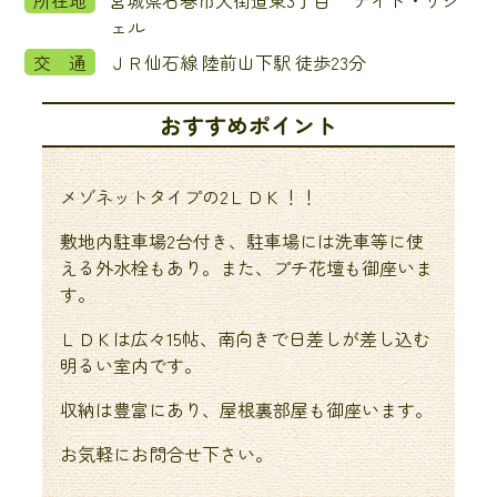
所在地
宮城県石巻市大街道東3丁目 ナイト・リジ
ェル
交 通
ＪＲ仙石線 陸前山下駅 徒歩23分
おすすめポイント
メゾネットタイプの2ＬＤＫ！！
敷地内駐車場2台付き、駐車場には洗車等に使
える外水栓もあり。また、プチ花壇も御座いま
す。
ＬＤＫは広々15帖、南向きで日差しが差し込む
明るい室内です。
収納は豊富にあり、屋根裏部屋も御座います。
お気軽にお問合せ下さい。