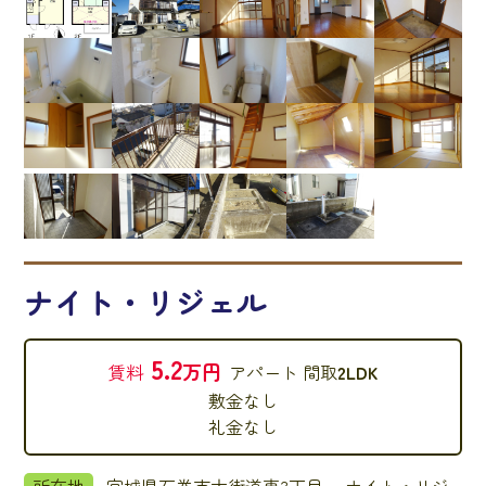
ナイト・リジェル
5.2
万円
賃料
アパート
間取
2LDK
敷金
なし
礼金
なし