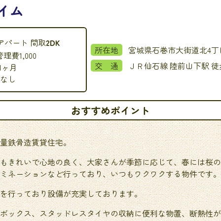
イム
アパート
間取
2DK
所在地
管理費
1,000
交 通
ＪＲ仙石線 陸前山下駅 
1ヶ月
なし
おすすめポイント
量鉄骨造賃貸住宅。
もきれいで心地の良く、大家さんが季節に応じて、春には桜の
ミネーションなど行っており、いつもワクワクする物件です。
を行っており設備が充実しております。
ボックス、スタッドレスタイヤの収納に便利な物置、断熱性が