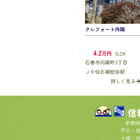
クレフォート向陽
4.2
万円
1LDK
石巻市向陽町3丁目
ＪＲ仙石線蛇田駅
詳しく見る
信
営業時
平日・祝日
土曜・日曜