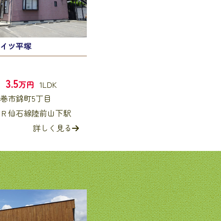
イツ平塚
3.5
万円
1LDK
巻市錦町5丁目
Ｒ仙石線陸前山下駅
詳しく見る