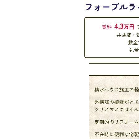
フォーブルラ
4.3
万円
賃料
共益費・
敷金
礼金
積水ハウス施工の軽
外構部の植栽がとて
クリスマスにはイル
定期的のリフォーム
不在時に便利な宅配