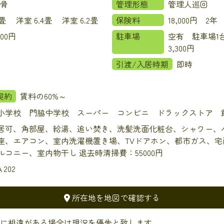
骨
管理形態
管理人巡回
.4畳 洋室 6.4畳 洋室 6.2畳
保険料
18,000円 2年
000円
駐車場
空有 駐車場1
3,300円
引渡/入居時期
即時
契約
賃料の60%～
小学校 門脇中学校 スーパー コンビニ ドラックストア 
居可、角部屋、給湯、追い焚き、洗髪洗面化粧台、シャワー、
座、エアコン、室内洗濯機置き場、TVドアホン、都市ガス、宅
ルコニー、室内物干し 退去時清掃費：55000円
Ａ202
所在地を地図で確認する
に相違がある場合は現況を優先と致します。