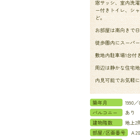
窓サッシ、室内洗濯
ー付きトイレ、シャ
ど。
お部屋は南向きで日
徒歩圏内にスーパー
敷地内駐車場1台付
周辺は静かな住宅地
内見可能でお気軽に
築年月
1990／
バルコニー
あり
建物階数
地上
部屋/区画番号
Ａ20