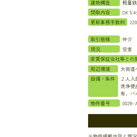
建物構造
軽量鉄
間取内容
DK 5
更新事務手数料
22
取引態様
仲介
現況
空室
家賃保証会社等との
周辺環境
大街道
設備・条件
２人入
洗浄便
有、バ
物件番号
0028-
※物件掲載内容と現況