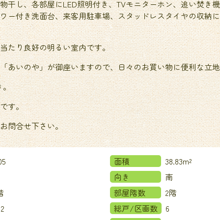
物干し、各部屋にLED照明付き、TVモニターホン、追い焚き
ワー付き洗面台、来客用駐車場、スタッドレスタイヤの収納に
当たり良好の明るい室内です。
「あいのや」が御座いますので、日々のお買い物に便利な立地
き。
です。
お問合せ下さい。
05
面積
38.83m²
向き
南
2階
部屋階数
2階
2
総戸/区画数
6