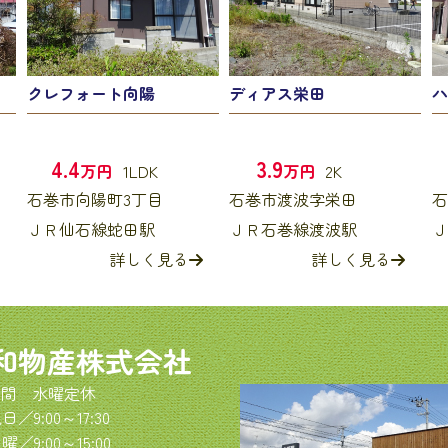
クレフォート向陽
ディアス栄田
ハ
4.4
3.9
万円
1LDK
万円
2K
石巻市向陽町3丁目
石巻市渡波字栄田
石
ＪＲ仙石線蛇田駅
ＪＲ石巻線渡波駅
Ｊ
詳しく見る
詳しく見る
和物産株式会社
間 水曜定休
／9:00～17:30
／9:00～15:00