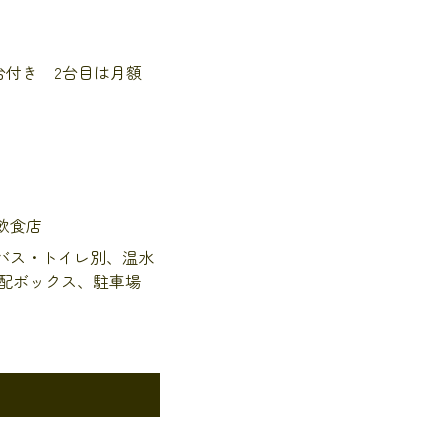
台付き 2台目は月額
飲食店
バス・トイレ別、温水
配ボックス、駐車場