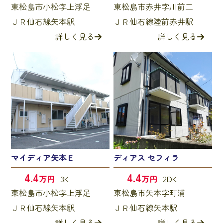
東松島市小松字上浮足
東松島市赤井字川前二
ＪＲ仙石線矢本駅
ＪＲ仙石線陸前赤井駅
詳しく見る
詳しく見る
マイディア矢本Ｅ
ディアス セフィラ
4.4
4.4
万円
3K
万円
2DK
東松島市小松字上浮足
東松島市矢本字町浦
ＪＲ仙石線矢本駅
ＪＲ仙石線矢本駅
詳しく見る
詳しく見る