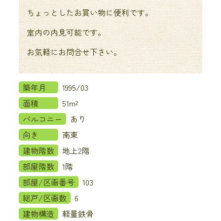
ちょっとしたお買い物に便利です。
室内の内見可能です。
お気軽にお問合せ下さい。
築年月
1995/03
面積
51m²
バルコニー
あり
向き
南東
建物階数
地上2階
部屋階数
1階
部屋/区画番号
103
総戸/区画数
6
建物構造
軽量鉄骨