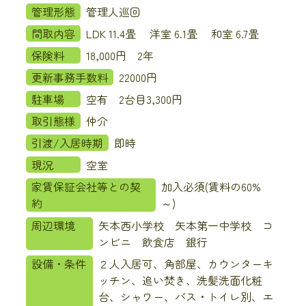
管理形態
管理人巡回
間取内容
LDK 11.4畳 洋室 6.1畳 和室 6.7畳
保険料
18,000円 2年
更新事務手数料
22000円
駐車場
空有 2台目3,300円
取引態様
仲介
引渡/入居時期
即時
現況
空室
家賃保証会社等との契
加入必須(賃料の60%
約
～)
周辺環境
矢本西小学校 矢本第一中学校 コ
ンビニ 飲食店 銀行
設備・条件
２人入居可、角部屋、カウンターキ
ッチン、追い焚き、洗髪洗面化粧
台、シャワー、バス・トイレ別、エ