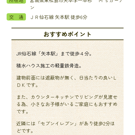
所在地
宮城県東松島市矢本字一本杉 Ｍ’ｓガーデ
ン
交 通
ＪＲ仙石線 矢本駅 徒歩6分
おすすめポイント
JR仙石線「矢本駅」まで徒歩４分。
積水ハウス施工の軽量鉄骨造。
建物前面には遮蔽物が無く、日当たりの良いＬ
ＤＫです。
また、カウンターキッチンでリビングが見渡せ
る為、小さなお子様がいるご家庭にもおすすめ
です。
近隣には「セブンイレブン」があり徒歩2分ほ
どです。