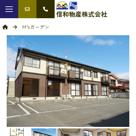
信和物産
株式会社
Ｍ’sガーデン