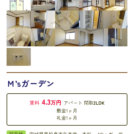
Ｍ’sガーデン
4.3
万円
賃料
アパート
間取
2LDK
敷金
1ヶ月
礼金
1ヶ月