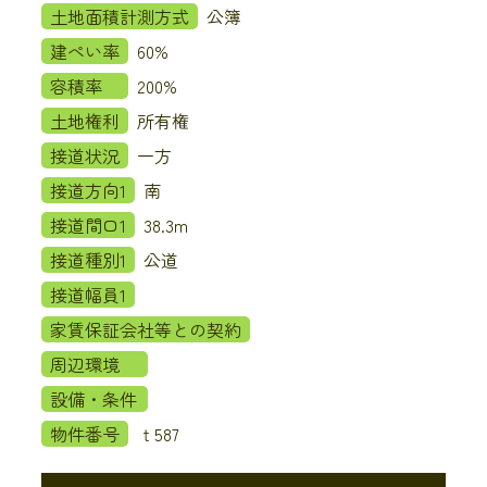
土地面積計測方式
公簿
建ぺい率
60%
容積率
200%
土地権利
所有権
接道状況
一方
接道方向1
南
接道間口1
38.3m
接道種別1
公道
接道幅員1
家賃保証会社等との契約
周辺環境
設備・条件
物件番号
ｔ587