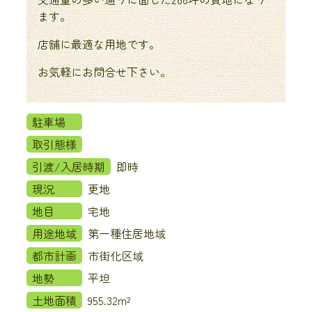
ます。
店舗に最適な用地です。
お気軽にお問合せ下さい。
駐車場
取引態様
引渡/入居時期
即時
現況
更地
地目
宅地
用途地域
第一種住居地域
都市計画
市街化区域
地勢
平坦
土地面積
955.32m²