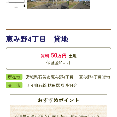
恵み野4丁目 貸地
50
万円
賃料
土地
保証金
10ヶ月
所在地
宮城県石巻市恵み野4丁目 恵み野4丁目貸地
交 通
ＪＲ仙石線 蛇田駅 徒歩14分
おすすめポイント
交通量の多い通りに面した288坪の貸地になり