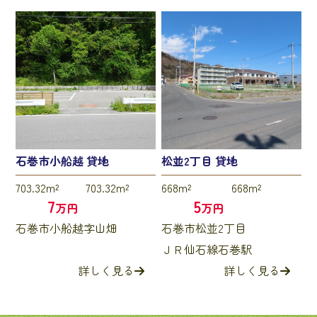
石巻市小船越 貸地
松並2丁目 貸地
703.32m²
703.32m²
668m²
668m²
7
5
万円
万円
石巻市小船越字山畑
石巻市松並2丁目
ＪＲ仙石線石巻駅
詳しく見る
詳しく見る