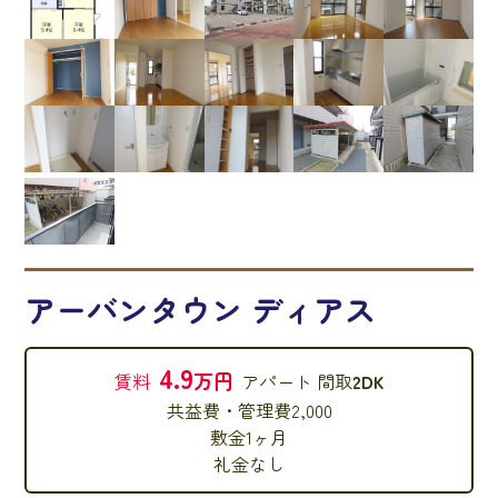
アーバンタウン ディアス
4.9
万円
賃料
アパート
間取
2DK
共益費・管理費
2,000
敷金
1ヶ月
礼金
なし