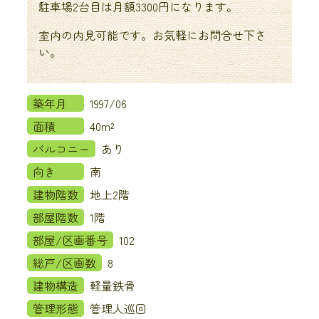
駐車場2台目は月額3300円になります。
室内の内見可能です。お気軽にお問合せ下さ
い。
築年月
1997/06
面積
40m²
バルコニー
あり
向き
南
建物階数
地上2階
部屋階数
1階
部屋/区画番号
102
総戸/区画数
8
建物構造
軽量鉄骨
管理形態
管理人巡回