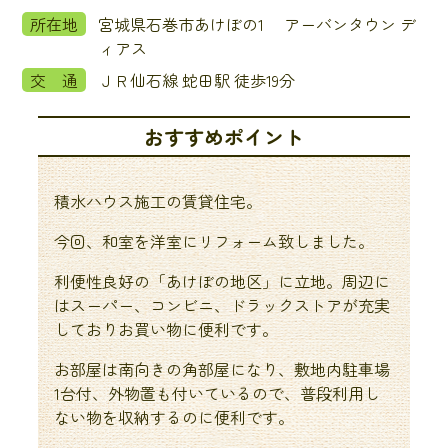
所在地
宮城県石巻市あけぼの1 アーバンタウン デ
ィアス
交 通
ＪＲ仙石線 蛇田駅 徒歩19分
おすすめポイント
積水ハウス施工の賃貸住宅。
今回、和室を洋室にリフォーム致しました。
利便性良好の「あけぼの地区」に立地。周辺に
はスーパー、コンビニ、ドラックストアが充実
しておりお買い物に便利です。
お部屋は南向きの角部屋になり、敷地内駐車場
1台付、外物置も付いているので、普段利用し
ない物を収納するのに便利です。