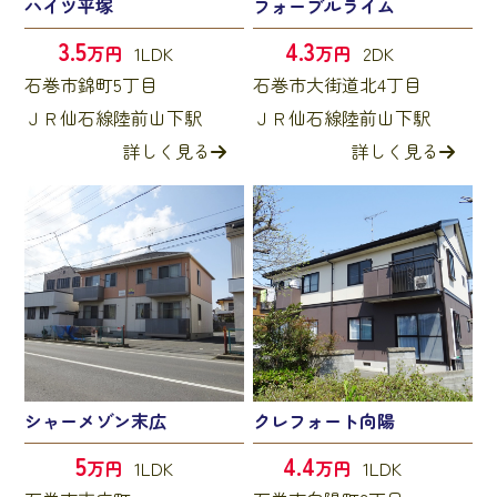
ハイツ平塚
フォーブルライム
3.5
4.3
万円
1LDK
万円
2DK
石巻市錦町5丁目
石巻市大街道北4丁目
ＪＲ仙石線陸前山下駅
ＪＲ仙石線陸前山下駅
詳しく見る
詳しく見る
シャーメゾン末広
クレフォート向陽
5
4.4
万円
1LDK
万円
1LDK