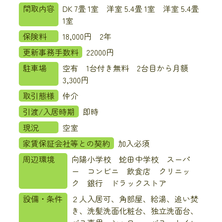
間取内容
DK 7畳 1室 洋室 5.4畳 1室 洋室 5.4畳
1室
保険料
18,000円 2年
更新事務手数料
22000円
駐車場
空有 1台付き無料 2台目から月額
3,300円
取引態様
仲介
引渡/入居時期
即時
現況
空室
家賃保証会社等との契約
加入必須
周辺環境
向陽小学校 蛇田中学校 スーパ
ー コンビニ 飲食店 クリニッ
ク 銀行 ドラックストア
設備・条件
２人入居可、角部屋、給湯、追い焚
き、洗髪洗面化粧台、独立洗面台、