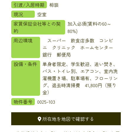
引渡/入居時期
相談
現況
空室
家賃保証会社等との契
加入必須(賃料の60～
約
80%)
周辺環境
スーパー 飲食店多数 コンビ
ニ クリニック ホームセンター
銀行 郵便局
設備・条件
単身者限定、学生歓迎、追い焚き、
バス・トイレ別、エアコン、室内洗
濯機置き場、駐車場有、フローリン
グ、退去時清掃費 41,800円（預り
金）
物件番号
0025-103
所在地を地図で確認する