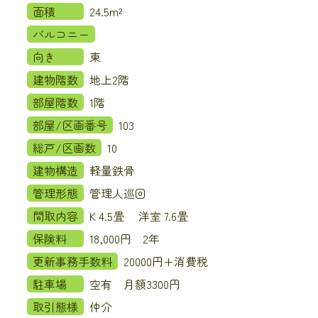
面積
24.5m²
バルコニー
向き
東
建物階数
地上2階
部屋階数
1階
部屋/区画番号
103
総戸/区画数
10
建物構造
軽量鉄骨
管理形態
管理人巡回
間取内容
K 4.5畳 洋室 7.6畳
保険料
18,000円 2年
更新事務手数料
20000円+消費税
駐車場
空有 月額3300円
取引態様
仲介