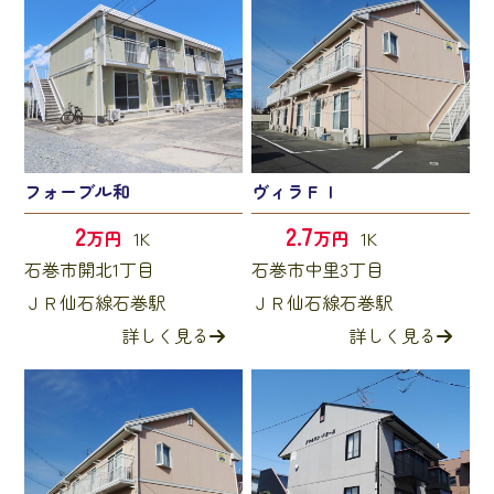
フォーブル和
ヴィラＦＩ
2
2.7
万円
1K
万円
1K
石巻市開北1丁目
石巻市中里3丁目
ＪＲ仙石線石巻駅
ＪＲ仙石線石巻駅
詳しく見る
詳しく見る