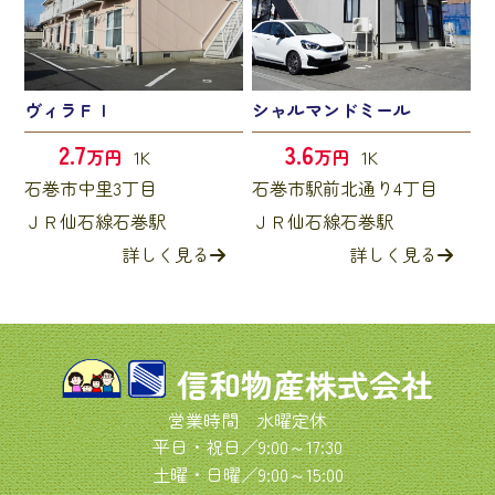
ヴィラＦＩ
シャルマンドミール
2.7
3.6
万円
1K
万円
1K
石巻市中里3丁目
石巻市駅前北通り4丁目
ＪＲ仙石線石巻駅
ＪＲ仙石線石巻駅
詳しく見る
詳しく見る
信和物産株式会社
営業時間 水曜定休
平日・祝日／9:00～17:30
土曜・日曜／9:00～15:00