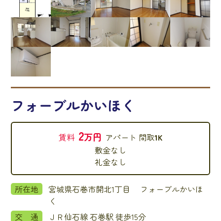
フォーブルかいほく
2
万円
賃料
アパート
間取
1K
敷金
なし
礼金
なし
所在地
宮城県石巻市開北1丁目 フォーブルかいほ
く
交 通
ＪＲ仙石線 石巻駅 徒歩15分