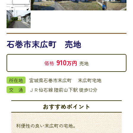
石巻市末広町 売地
910
万円
価格
売地
所在地
宮城県石巻市末広町 末広町宅地
交 通
ＪＲ仙石線 陸前山下駅 徒歩12分
おすすめポイント
利便性の良い末広町の宅地。