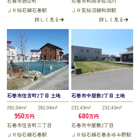
石巻市西山町
石巻市和渕字佐沼川
ＪＲ仙石線石巻駅
ＪＲ気仙沼線和渕駅
詳しく見る
詳しく見る
石巻市住吉町2丁目 土地
石巻市中屋敷2丁目 土地
282.04m²
282.04m²
232.43m²
232.43m²
950
680
万円
万円
石巻市住吉町二丁目
石巻市中屋敷2丁目
ＪＲ仙石線石巻駅
ＪＲ仙石線石巻あゆみ野駅