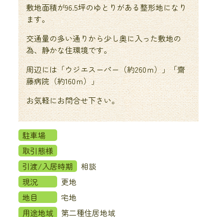
敷地面積が96.5坪のゆとりがある整形地になり
ます。
交通量の多い通りから少し奥に入った敷地の
為、静かな住環境です。
周辺には「ウジエスーパー（約260ｍ）」「齋
藤病院（約160ｍ）」
お気軽にお問合せ下さい。
駐車場
取引態様
引渡/入居時期
相談
現況
更地
地目
宅地
用途地域
第二種住居地域