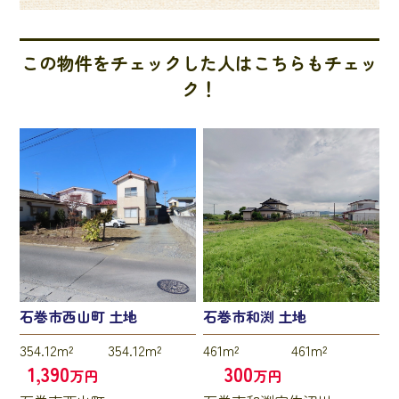
この物件をチェックした人はこちらもチェッ
ク！
石巻市西山町 土地
石巻市和渕 土地
354.12m²
354.12m²
461m²
461m²
1,390
300
万円
万円