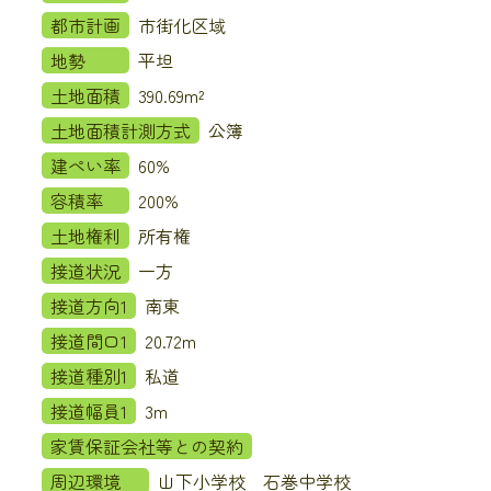
都市計画
市街化区域
地勢
平坦
土地面積
390.69m²
土地面積計測方式
公簿
建ぺい率
60%
容積率
200%
土地権利
所有権
接道状況
一方
接道方向1
南東
接道間口1
20.72m
接道種別1
私道
接道幅員1
3m
家賃保証会社等との契約
周辺環境
山下小学校 石巻中学校