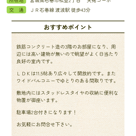
所在地
宮城県石巻市松並2丁目 天祐コーポ
交 通
ＪＲ石巻線 渡波駅 徒歩43分
おすすめポイント
鉄筋コンクリート造の3階のお部屋になり、周
辺には高い建物が無いので眺望がよく日当たり
良好の室内です。
ＬＤＫは11.5帖あり広々して開放的です。また
ワイドバルコニーでゆとりのある間取りです。
敷地内にはスタッドレスタイヤの収納に便利な
物置が御座います。
駐車場2台付きになります！
お気軽にお問合せ下さい。