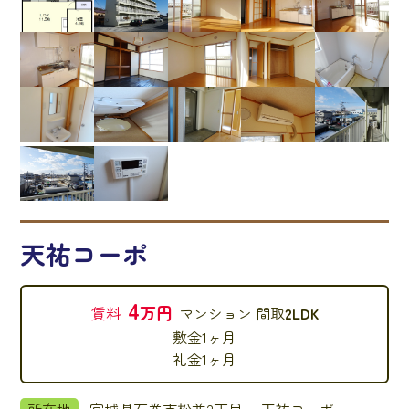
天祐コーポ
4
万円
賃料
マンション
間取
2LDK
敷金
1ヶ月
礼金
1ヶ月