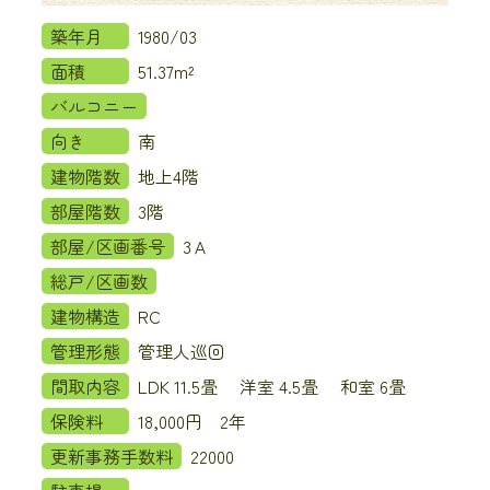
築年月
1980/03
面積
51.37m²
バルコニー
向き
南
建物階数
地上4階
部屋階数
3階
部屋/区画番号
3Ａ
総戸/区画数
建物構造
RC
管理形態
管理人巡回
間取内容
LDK 11.5畳 洋室 4.5畳 和室 6畳
保険料
18,000円 2年
更新事務手数料
22000