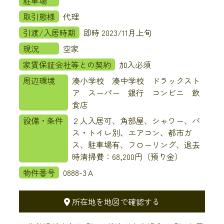
駐車場
取引態様
代理
引渡/入居時期
即時 2023/11月上旬
現況
空家
家賃保証会社等との契約
加入必須
周辺環境
湊小学校 湊中学校 ドラックスト
ア スーパー 銀行 コンビニ 飲
食店
設備・条件
２人入居可、角部屋、シャワー、バ
ス・トイレ別、エアコン、都市ガ
ス、駐車場有、フローリング、退去
時清掃費：68,200円（預り金）
物件番号
0888-3Ａ
所在地を地図で確認する