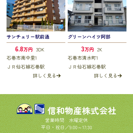
サンチェリー駅前通
グリーンハイツ阿部
6.8
3
万円
3DK
万円
2K
石巻市南中里1
石巻市清水町1
ＪＲ仙石線石巻駅
ＪＲ仙石線石巻駅
詳しく見る
詳しく見る
信和物産株式会社
営業時間 水曜定休
平日・祝日／9:00～17:30