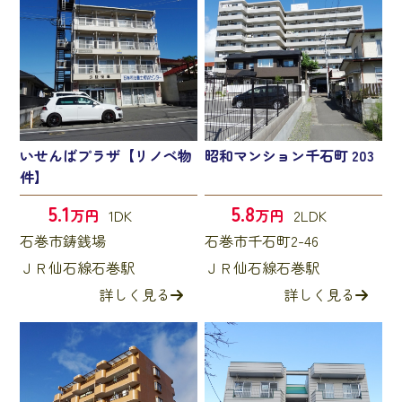
いせんばプラザ【リノベ物
昭和マンション千石町 203
件】
5.1
5.8
万円
1DK
万円
2LDK
石巻市鋳銭場
石巻市千石町2-46
ＪＲ仙石線石巻駅
ＪＲ仙石線石巻駅
詳しく見る
詳しく見る