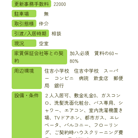
更新事務手数料
22000
駐車場
無
取引態様
仲介
引渡/入居時期
相談
現況
空室
家賃保証会社等との契
加入必須 賃料の60～
約
80%
周辺環境
住吉小学校 住吉中学校 スーパ
ー コンビニ 病院 飲食店 郵便
局 銀行
設備・条件
２人入居可、敷金礼金0、ガスコン
ロ、洗髪洗面化粧台、バス専用、シ
ャワー、エアコン、室内洗濯機置き
場、TVドアホン、都市ガス、エレ
ベータ、バルコニー、フローリン
グ、ご契約時ハウスクリーニング費