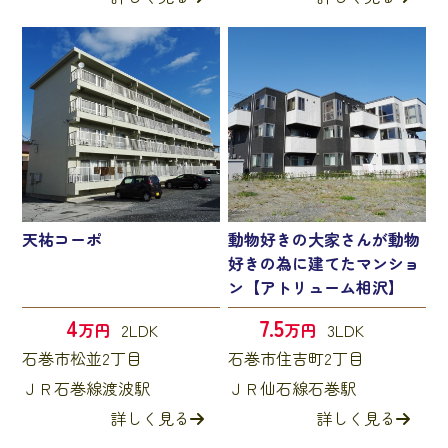
天祐コーポ
動物好きの大家さんが動物
好きの為に建てたマンショ
ン【アトリューム相沢】
4
7.5
万円
2LDK
万円
3LDK
石巻市松並2丁目
石巻市住吉町2丁目
ＪＲ石巻線渡波駅
ＪＲ仙石線石巻駅
詳しく見る
詳しく見る