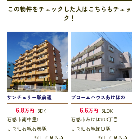
この物件をチェックした人はこちらもチェッ
ク！
サンチェリー駅前通
ブロームハウスあけぼの
6.8
6.6
万円
3DK
万円
3LDK
石巻市南中里1
石巻市あけぼの3丁目
ＪＲ仙石線石巻駅
ＪＲ仙石線蛇田駅
詳しく見る
詳しく見る