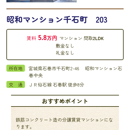
昭和マンション千石町 203
5.8
万円
賃料
マンション
間取
2LDK
敷金
なし
礼金
なし
所在地
宮城県石巻市千石町2-46 昭和マンション石
巻中央
交 通
ＪＲ仙石線 石巻駅 徒歩8分
おすすめポイント
鉄筋コンクリート造の分譲賃貸マンションにな
ります。