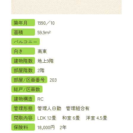
築年月
1990／10
面積
59.9m²
バルコニー
向き
南東
建物階数
地上9階
部屋階数
2階
部屋/区画番号
203
総戸/区画数
建物構造
RC
管理形態
管理人日勤 管理組合有
間取内容
LDK 12畳 和室 6畳 洋室 4.5畳
保険料
18,000円 2年