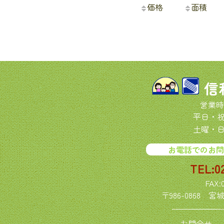
価格
面積
信
営業時
平日・祝日
土曜・日曜
お電話でのお問
TEL:0
FAX:
〒986-0868
宮城
お問合せ