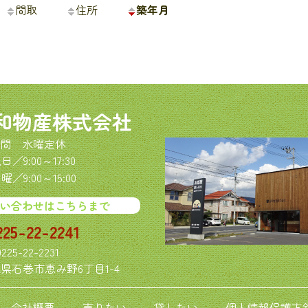
間取
住所
築年月
和物産株式会社
間 水曜定休
／9:00～17:30
／9:00～15:00
い合わせはこちらまで
225-22-2241
0225-22-2231
県石巻市恵み野6丁目1-4
会社概要
売りたい
貸したい
個人情報保護方