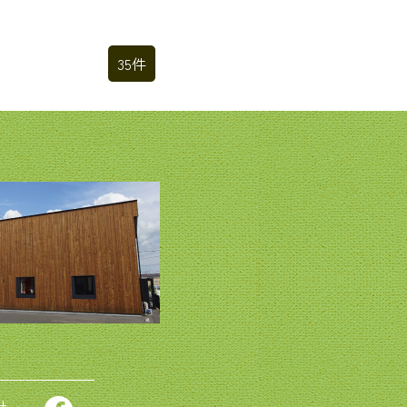
35件
針