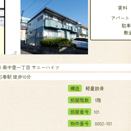
賃料
アパート
駐車
敷
 南中里一丁目 サニーハイツ
巻駅 徒歩10分
構造
軽量鉄骨
部屋階数
1階
部屋番号
101
物件番号
0002-101