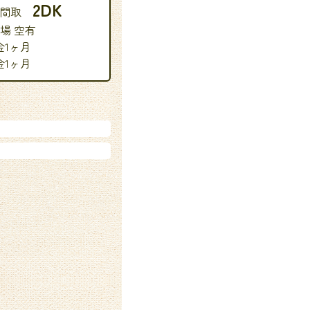
2DK
 間取
場 空有
金1ヶ月
金1ヶ月