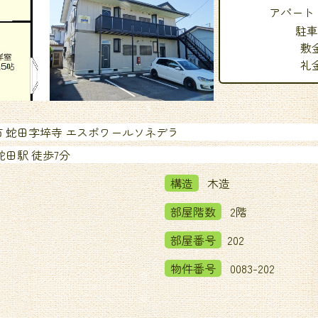
ジ
アパート
駐車
送
敷
り
礼
 蛇田字埣寺 エスポワールソネデラ
蛇田駅 徒歩7分
構造
木造
部屋階数
2階
部屋番号
202
物件番号
0083-202