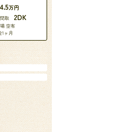
4.5
万円
2DK
 間取
場 空有
金1ヶ月