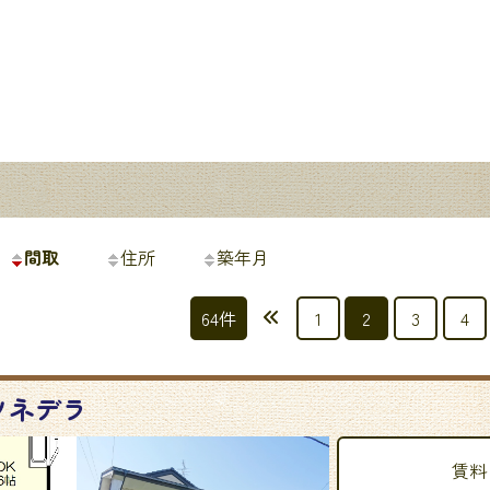
間取
住所
築年月
投
64件
1
2
3
4
稿
の
ソネデラ
ペ
ー
賃料