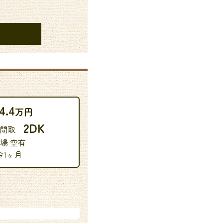
4.4
万円
2DK
 間取
場 空有
金1ヶ月