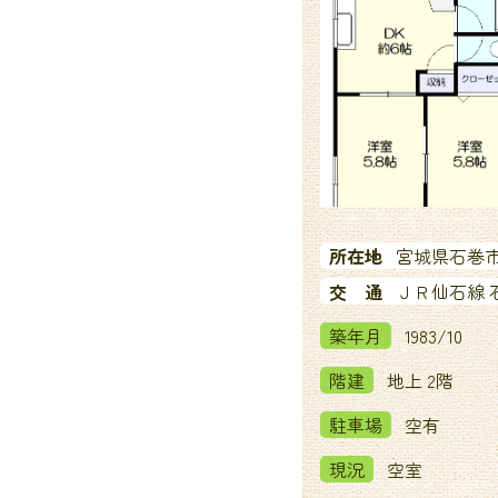
所在地
宮城県石巻市
交 通
ＪＲ仙石線 石
築年月
1983/10
階建
地上 2階
駐車場
空有
現況
空室