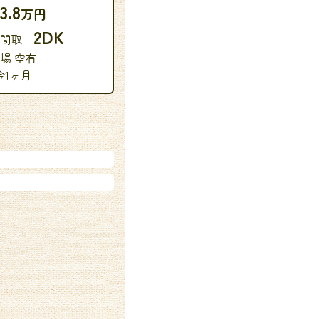
3.8
万円
2DK
 間取
場 空有
金1ヶ月