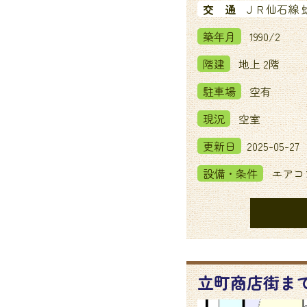
交 通
ＪＲ仙石線 蛇
築年月
1990/2
階建
地上 2階
駐車場
空有
現況
空室
更新日
2025-05-27
設備・条件
エアコ
立町商店街ま