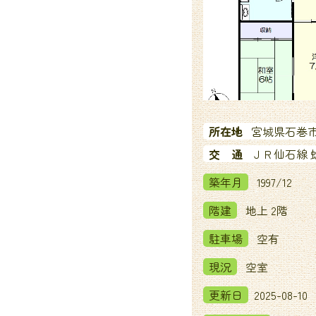
所在地
宮城県石巻市
交 通
ＪＲ仙石線 
築年月
1997/12
階建
地上 2階
駐車場
空有
現況
空室
更新日
2025-08-10