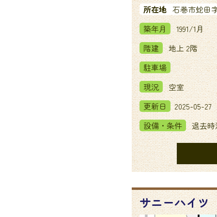
所在地
石巻市蛇田字
築年月
1991/1月
階建
地上 2階
駐車場
現況
空室
更新日
2025-05-27
設備・条件
退去時
サニーハイツ