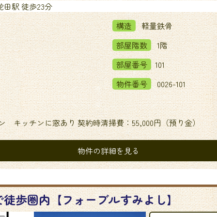
田駅 徒歩23分
構造
軽量鉄骨
部屋階数
1階
部屋番号
101
物件番号
0026-101
ン キッチンに窓あり 契約時清掃費：55,000円（預り金）
物件の詳細を見る
で徒歩圏内【フォーブルすみよし】