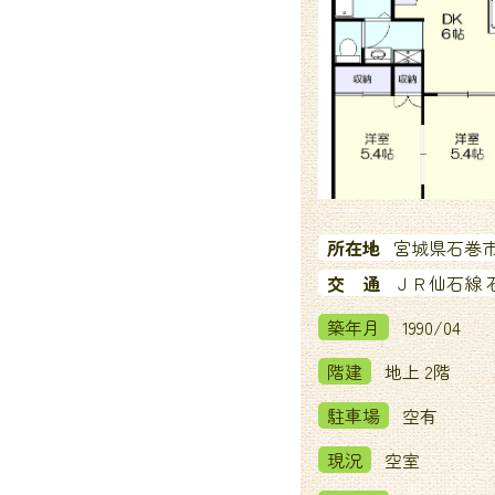
所在地
宮城県石巻市
交 通
ＪＲ仙石線 石
築年月
1990/04
階建
地上 2階
駐車場
空有
現況
空室