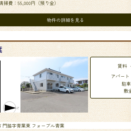
掃費：55,000円（預り金）
物件の詳細を見る
葉
賃料
アパート
駐車
敷
 門脇字青葉東 フォーブル青葉