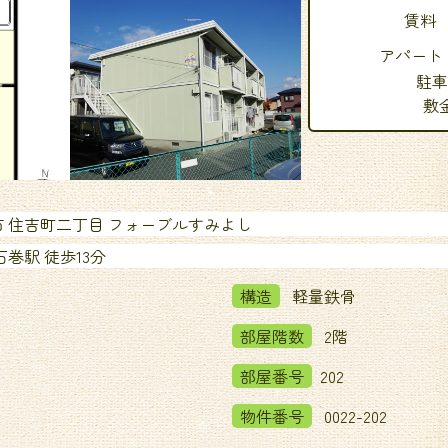
賃料
アパート
駐車
敷
 住吉町二丁目 フォーブルすみよし
巻駅 徒歩13分
構造
軽量鉄骨
部屋階数
2階
部屋番号
202
物件番号
0022-202