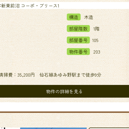
新東前沼 コーポ・ブリース1
構造
木造
部屋階数
1階
部屋番号
105
物件番号
203
清掃費：35,200円 仙石線あゆみ野駅まで徒歩9分
物件の詳細を見る