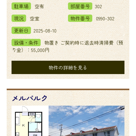
駐車場
空有
部屋番号
302
現況
空室
物件番号
0990-302
更新日
2025-08-10
設備・条件
物置き ご契約時に退去時清掃費（預
り金）：55,000円
物件の詳細を見る
メルパルク