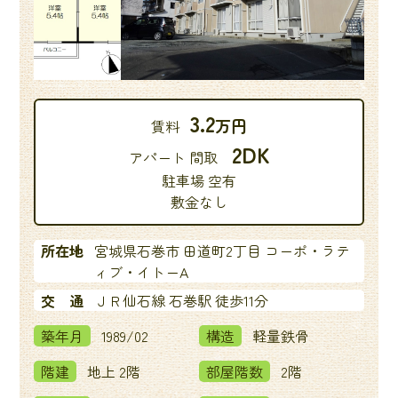
3.2
万円
賃料
2DK
アパート 間取
駐車場 空有
敷金なし
所在地
宮城県石巻市 田道町2丁目 コーポ・ラテ
ィブ・イトーA
交 通
ＪＲ仙石線 石巻駅 徒歩11分
築年月
1989/02
構造
軽量鉄骨
階建
地上 2階
部屋階数
2階