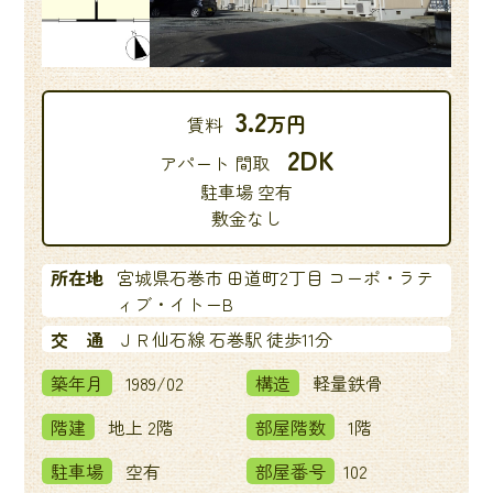
3.2
万円
賃料
2DK
アパート 間取
駐車場 空有
敷金なし
所在地
宮城県石巻市 田道町2丁目 コーポ・ラテ
ィブ・イトーB
交 通
ＪＲ仙石線 石巻駅 徒歩11分
築年月
1989/02
構造
軽量鉄骨
階建
地上 2階
部屋階数
1階
駐車場
空有
部屋番号
102