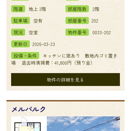
階建
地上 2階
部屋階数
2階
駐車場
空有
部屋番号
202
現況
空室
物件番号
0033-202
更新日
2026-03-23
設備・条件
キッチンに窓あり 敷地内ゴミ置き
場 退去時清掃費：41,800円（預り金）
物件の詳細を見る
メルパルク