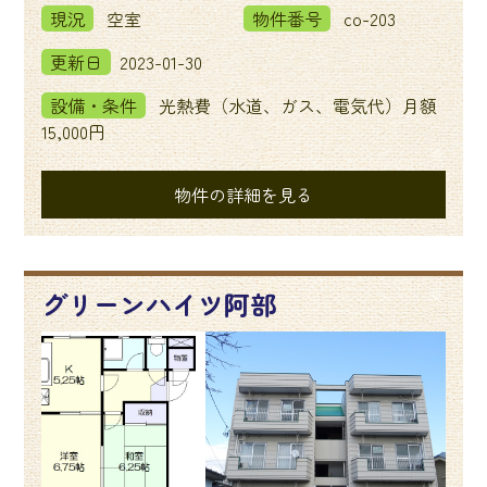
現況
空室
物件番号
co-203
更新日
2023-01-30
設備・条件
光熱費（水道、ガス、電気代）月額
15,000円
物件の詳細を見る
グリーンハイツ阿部