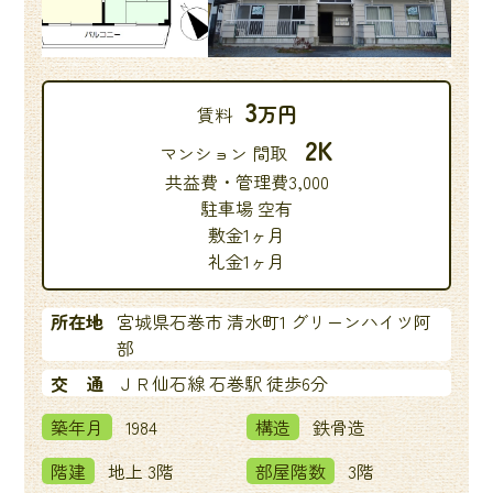
3
万円
賃料
2K
マンション 間取
共益費・管理費3,000
駐車場 空有
敷金1ヶ月
礼金1ヶ月
所在地
宮城県石巻市 清水町1 グリーンハイツ阿
部
交 通
ＪＲ仙石線 石巻駅 徒歩6分
築年月
1984
構造
鉄骨造
階建
地上 3階
部屋階数
3階