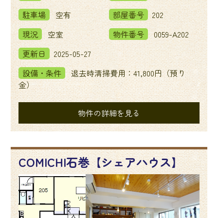
駐車場
空有
部屋番号
202
現況
空室
物件番号
0059-A202
更新日
2025-05-27
設備・条件
退去時清掃費用：41,800円（預り
金）
物件の詳細を見る
COMICHI石巻【シェアハウス】