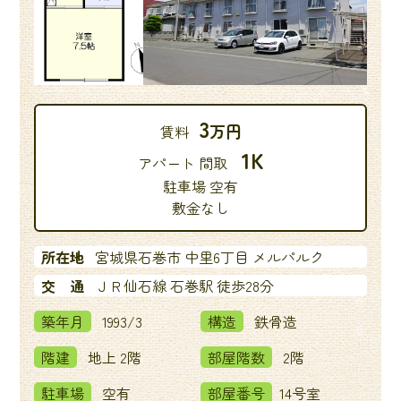
3
万円
賃料
1K
アパート 間取
駐車場 空有
敷金なし
所在地
宮城県石巻市 中里6丁目 メルパルク
交 通
ＪＲ仙石線 石巻駅 徒歩28分
築年月
1993/3
構造
鉄骨造
階建
地上 2階
部屋階数
2階
駐車場
空有
部屋番号
14号室