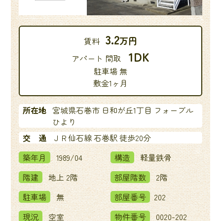
3.2
万円
賃料
1DK
アパート 間取
駐車場 無
敷金1ヶ月
所在地
宮城県石巻市 日和が丘1丁目 フォーブル
ひより
交 通
ＪＲ仙石線 石巻駅 徒歩20分
築年月
1989/04
構造
軽量鉄骨
階建
地上 2階
部屋階数
2階
駐車場
無
部屋番号
202
現況
空室
物件番号
0020-202