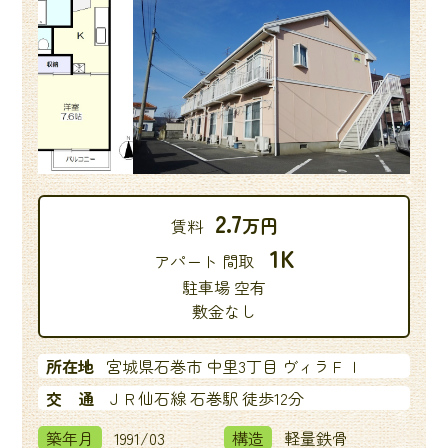
ジ
送
り
2.7
万円
賃料
1K
アパート 間取
駐車場 空有
敷金なし
所在地
宮城県石巻市 中里3丁目 ヴィラＦＩ
交 通
ＪＲ仙石線 石巻駅 徒歩12分
築年月
1991/03
構造
軽量鉄骨