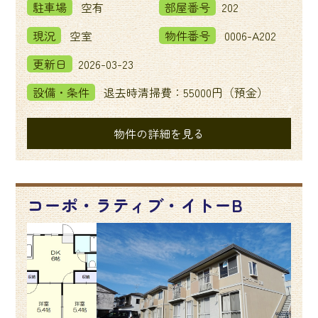
駐車場
空有
部屋番号
202
現況
空室
物件番号
0006-A202
更新日
2026-03-23
設備・条件
退去時清掃費：55000円（預金）
物件の詳細を見る
コーポ・ラティブ・イトーB