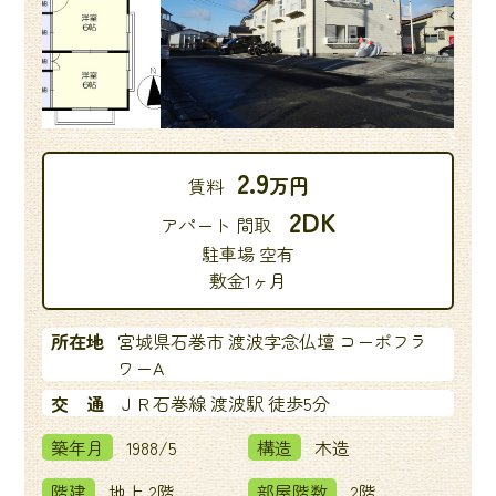
2.9
万円
賃料
2DK
アパート 間取
駐車場 空有
敷金1ヶ月
所在地
宮城県石巻市 渡波字念仏壇 コーポフラ
ワーA
交 通
ＪＲ石巻線 渡波駅 徒歩5分
築年月
1988/5
構造
木造
階建
地上 2階
部屋階数
2階