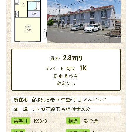
2.8
万円
賃料
1K
アパート 間取
駐車場 空有
敷金なし
所在地
宮城県石巻市 中里6丁目 メルパルク
交 通
ＪＲ仙石線 石巻駅 徒歩28分
築年月
1993/3
構造
鉄骨造