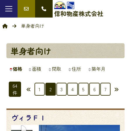
信和物産
株式会社
単身者向け
単身者向け
価格
面積
間取
住所
築年月
64
投
1
2
3
4
5
6
7
件
稿
の
ヴィラＦＩ
ペ
ー