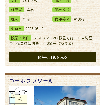
階建
地上 2階
部屋階数
1階
駐車場
空有
部屋番号
2
現況
空室
物件番号
0108-2
更新日
2025-08-10
設備・条件
ガスコンロ2口設置可能 ミニ洗面
台 退去時清掃費：41,800円（預り金）
物件の詳細を見る
コーポフラワーA