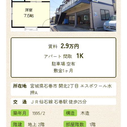
2.9
万円
賃料
1K
アパート 間取
駐車場 空有
敷金1ヶ月
所在地
宮城県石巻市 開北2丁目 エスポワール水
押A
交 通
ＪＲ仙石線 石巻駅 徒歩25分
築年月
1995/2
構造
木造
階建
地上 2階
部屋階数
1階