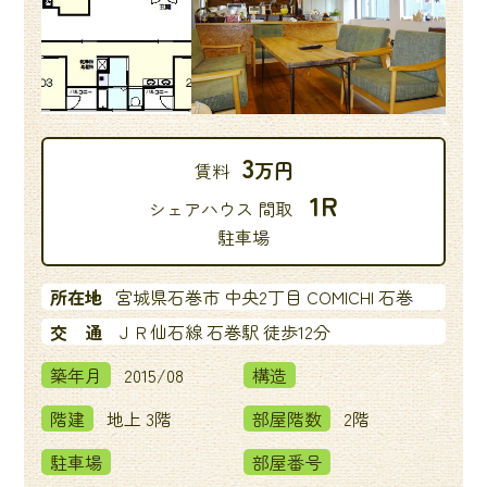
3
万円
賃料
1R
シェアハウス 間取
駐車場
所在地
宮城県石巻市 中央2丁目 COMICHI 石巻
交 通
ＪＲ仙石線 石巻駅 徒歩12分
築年月
2015/08
構造
階建
地上 3階
部屋階数
2階
駐車場
部屋番号