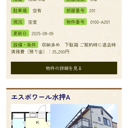
駐車場
空有
部屋番号
201
現況
空室
物件番号
0100-A201
更新日
2025-08-09
設備・条件
収納多め 下駄箱 ご契約時に退去時
清掃費（預り金）：35,200円
物件の詳細を見る
エスポワール水押A