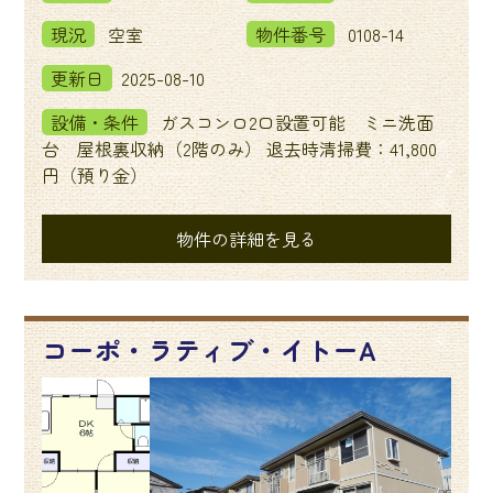
現況
空室
物件番号
0108-14
更新日
2025-08-10
設備・条件
ガスコンロ2口設置可能 ミニ洗面
台 屋根裏収納（2階のみ） 退去時清掃費：41,800
円（預り金）
物件の詳細を見る
コーポ・ラティブ・イトーA