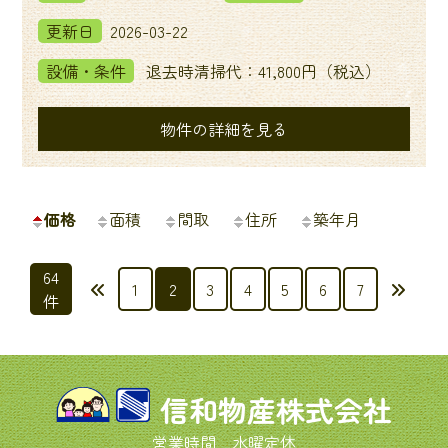
更新日
2026-03-22
設備・条件
退去時清掃代：41,800円（税込）
物件の詳細を見る
価格
面積
間取
住所
築年月
64
投
1
2
3
4
5
6
7
件
稿
の
ペ
信和物産株式会社
ー
営業時間 水曜定休