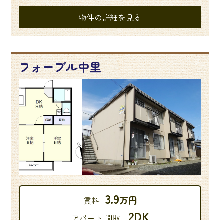
物件の詳細を見る
フォーブル中里
3.9
万円
賃料
2DK
アパート 間取