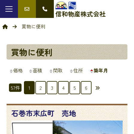
信和物産
株式会社
買物に便利
買物に便利
価格
面積
間取
住所
築年月
投
57件
1
2
3
4
5
6
稿
の
石巻市末広町 売地
ペ
ー