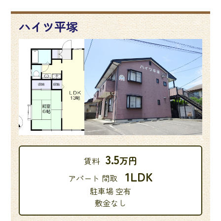
ハイツ平塚
3.5
万円
賃料
1LDK
アパート 間取
駐車場 空有
敷金なし