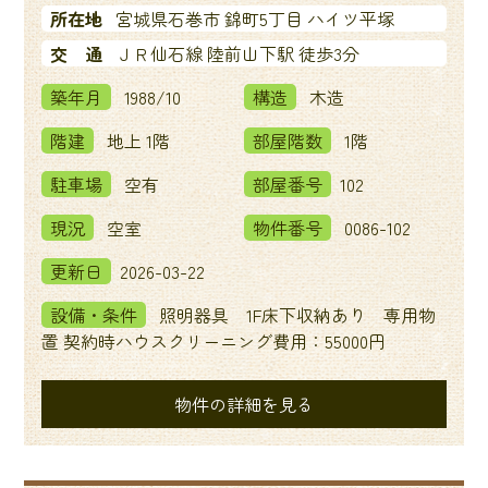
所在地
宮城県石巻市 錦町5丁目 ハイツ平塚
交 通
ＪＲ仙石線 陸前山下駅 徒歩3分
築年月
1988/10
構造
木造
階建
地上 1階
部屋階数
1階
駐車場
空有
部屋番号
102
現況
空室
物件番号
0086-102
更新日
2026-03-22
設備・条件
照明器具 1F床下収納あり 専用物
置 契約時ハウスクリーニング費用：55000円
物件の詳細を見る