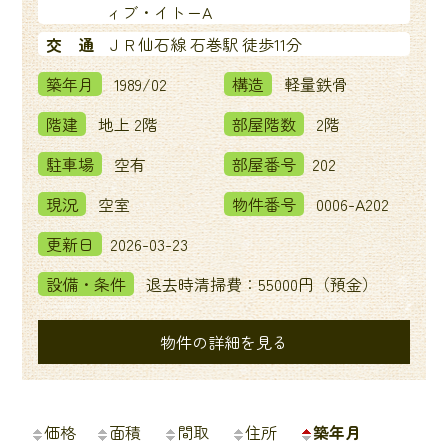
ィブ・イトーA
交 通
ＪＲ仙石線 石巻駅 徒歩11分
築年月
1989/02
構造
軽量鉄骨
階建
地上 2階
部屋階数
2階
駐車場
空有
部屋番号
202
現況
空室
物件番号
0006-A202
更新日
2026-03-23
設備・条件
退去時清掃費：55000円（預金）
物件の詳細を見る
価格
面積
間取
住所
築年月