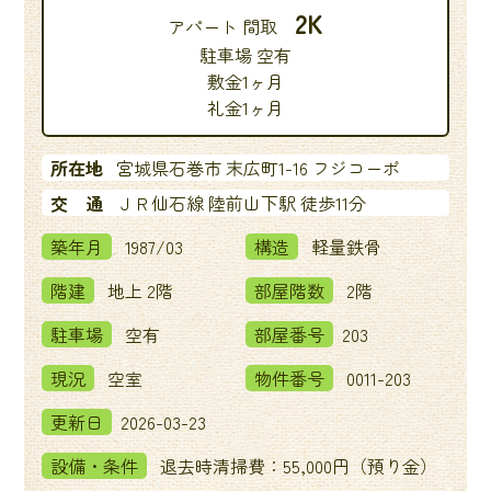
2K
アパート 間取
駐車場 空有
敷金1ヶ月
礼金1ヶ月
所在地
宮城県石巻市 末広町1-16 フジコーポ
交 通
ＪＲ仙石線 陸前山下駅 徒歩11分
築年月
1987/03
構造
軽量鉄骨
階建
地上 2階
部屋階数
2階
駐車場
空有
部屋番号
203
現況
空室
物件番号
0011-203
更新日
2026-03-23
設備・条件
退去時清掃費：55,000円（預り金）