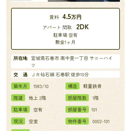
4.5
万円
賃料
2DK
アパート 間取
駐車場 空有
敷金1ヶ月
所在地
宮城県石巻市 南中里一丁目 サニーハイ
ツ
交 通
ＪＲ仙石線 石巻駅 徒歩10分
築年月
1983/10
構造
軽量鉄骨
階建
地上 2階
部屋階数
1階
駐車場
空有
部屋番号
101
現況
空室
物件番号
0002-101