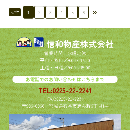
投
57件
1
2
3
4
5
6
稿
の
ペ
信和物産株式会社
ー
営業時間 水曜定休
ジ
平日・祝日／9:00～17:30
土曜・日曜／9:00～15:00
送
お電話でのお問い合わせはこちらまで
り
TEL:0225-22-2241
FAX:0225-22-2231
〒986-0868
宮城県石巻市恵み野6丁目1-4