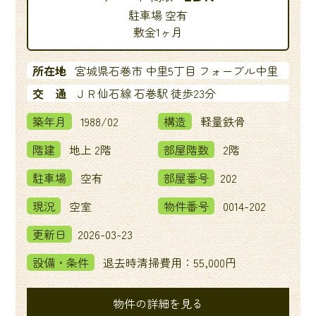
駐車場 空有
敷金1ヶ月
所在地
宮城県石巻市 中里5丁目 フォーブル中里
交 通
ＪＲ仙石線 石巻駅 徒歩23分
築年月
1988/02
構造
軽量鉄骨
階建
地上 2階
部屋階数
2階
駐車場
空有
部屋番号
202
現況
空室
物件番号
0014-202
更新日
2026-03-23
設備・条件
退去時清掃費用：55,000円
物件の詳細を見る