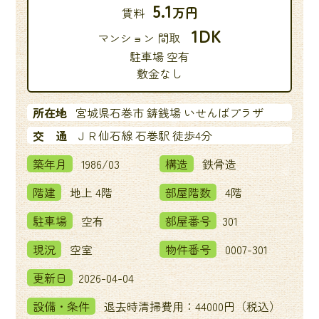
5.1
万円
賃料
1DK
マンション 間取
駐車場 空有
敷金なし
所在地
宮城県石巻市 鋳銭場 いせんばプラザ
交 通
ＪＲ仙石線 石巻駅 徒歩4分
築年月
1986/03
構造
鉄骨造
階建
地上 4階
部屋階数
4階
駐車場
空有
部屋番号
301
現況
空室
物件番号
0007-301
更新日
2026-04-04
設備・条件
退去時清掃費用：44000円（税込）