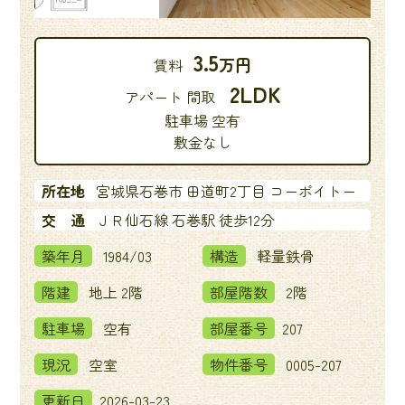
3.5
万円
賃料
2LDK
アパート 間取
駐車場 空有
敷金なし
所在地
宮城県石巻市 田道町2丁目 コーポイトー
交 通
ＪＲ仙石線 石巻駅 徒歩12分
築年月
1984/03
構造
軽量鉄骨
階建
地上 2階
部屋階数
2階
駐車場
空有
部屋番号
207
現況
空室
物件番号
0005-207
更新日
2026-03-23