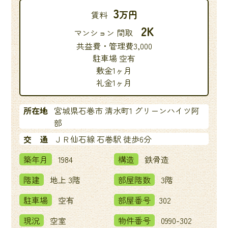
3
万円
賃料
2K
マンション 間取
共益費・管理費3,000
駐車場 空有
敷金1ヶ月
礼金1ヶ月
所在地
宮城県石巻市 清水町1 グリーンハイツ阿
部
交 通
ＪＲ仙石線 石巻駅 徒歩6分
築年月
1984
構造
鉄骨造
階建
地上 3階
部屋階数
3階
駐車場
空有
部屋番号
302
現況
空室
物件番号
0990-302