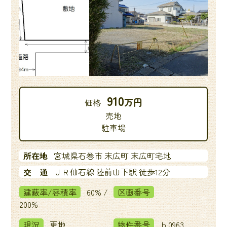
ジ
送
り
910
万円
価格
売地
駐車場
所在地
宮城県石巻市 末広町 末広町宅地
交 通
ＪＲ仙石線 陸前山下駅 徒歩12分
建蔽率/容積率
60% /
区画番号
200%
現況
更地
物件番号
ｂ0963