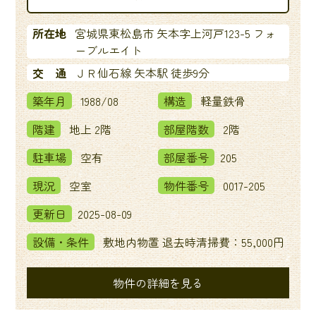
所在地
宮城県東松島市 矢本字上河戸123-5 フォ
ーブルエイト
交 通
ＪＲ仙石線 矢本駅 徒歩9分
築年月
1988/08
構造
軽量鉄骨
階建
地上 2階
部屋階数
2階
駐車場
空有
部屋番号
205
現況
空室
物件番号
0017-205
更新日
2025-08-09
設備・条件
敷地内物置 退去時清掃費：55,000円
物件の詳細を見る