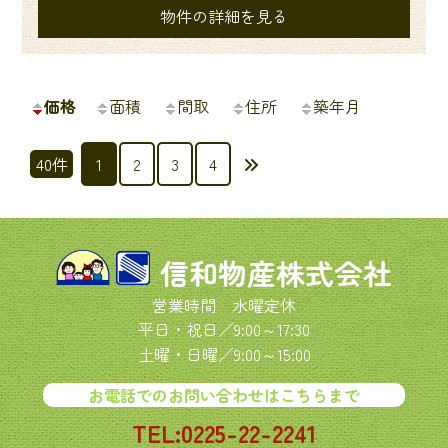
物件の詳細を見る
価格
面積
間取
住所
築年月
投
40件
1
2
3
4
稿
の
ペ
信和物産株式会社
ー
営業時間 水曜定休
ジ
平日・祝日／9:00～17:30
土曜・日曜／9:00～15:00
送
お電話でのお問い合わせはこちらまで
り
TEL:0225-22-2241