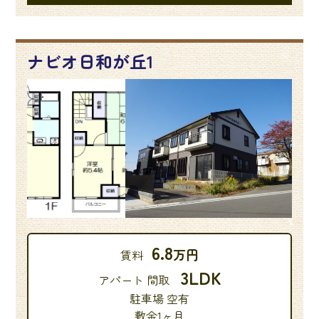
ナビオ日和が丘1
6.8
万円
賃料
3LDK
アパート 間取
駐車場 空有
敷金1ヶ月