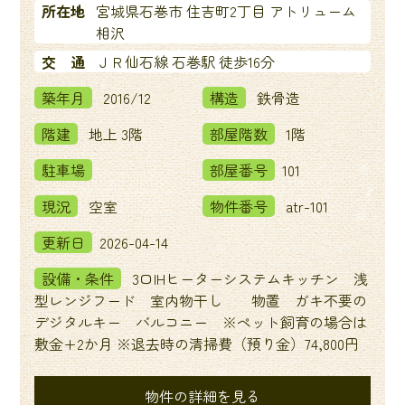
所在地
宮城県石巻市 住吉町2丁目 アトリューム
相沢
交 通
ＪＲ仙石線 石巻駅 徒歩16分
築年月
2016/12
構造
鉄骨造
階建
地上 3階
部屋階数
1階
駐車場
部屋番号
101
現況
空室
物件番号
atr-101
更新日
2026-04-14
設備・条件
3口IHヒーターシステムキッチン 浅
型レンジフード 室内物干し 物置 ガキ不要の
デジタルキー バルコニー ※ペット飼育の場合は
敷金+2か月 ※退去時の清掃費（預り金）74,800円
物件の詳細を見る