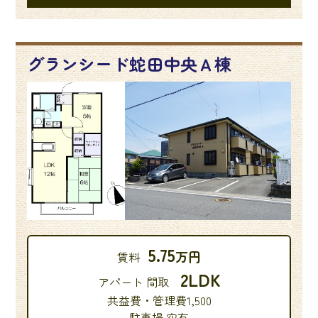
グランシード蛇田中央Ａ棟
5.75
万円
賃料
2LDK
アパート 間取
共益費・管理費1,500
駐車場 空有