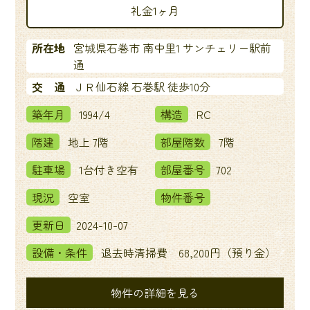
礼金1ヶ月
所在地
宮城県石巻市 南中里1 サンチェリー駅前
通
交 通
ＪＲ仙石線 石巻駅 徒歩10分
築年月
1994/4
構造
RC
階建
地上 7階
部屋階数
7階
駐車場
1台付き空有
部屋番号
702
現況
空室
物件番号
更新日
2024-10-07
設備・条件
退去時清掃費 68,200円（預り金）
物件の詳細を見る