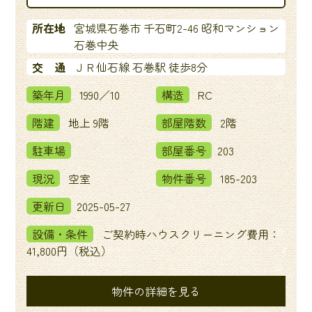
所在地
宮城県石巻市 千石町2-46 昭和マンション
石巻中央
交 通
ＪＲ仙石線 石巻駅 徒歩8分
築年月
1990／10
構造
RC
階建
地上 9階
部屋階数
2階
駐車場
部屋番号
203
現況
空室
物件番号
185-203
更新日
2025-05-27
設備・条件
ご契約時ハウスクリーニング費用：
41,800円（税込）
物件の詳細を見る