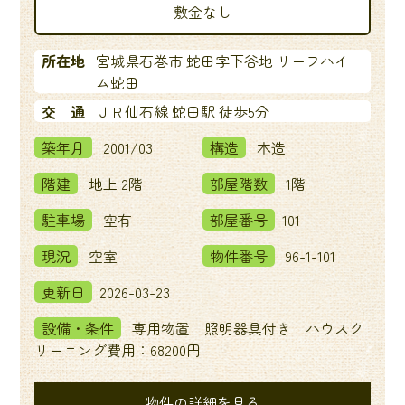
敷金なし
所在地
宮城県石巻市 蛇田字下谷地 リーフハイ
ム蛇田
交 通
ＪＲ仙石線 蛇田駅 徒歩5分
築年月
2001/03
構造
木造
階建
地上 2階
部屋階数
1階
駐車場
空有
部屋番号
101
現況
空室
物件番号
96-1-101
更新日
2026-03-23
設備・条件
専用物置 照明器具付き ハウスク
リーニング費用：68200円
物件の詳細を見る