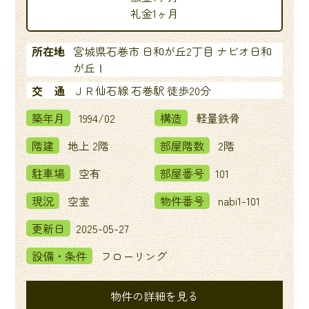
礼金1ヶ月
所在地
宮城県石巻市 日和が丘2丁目 ナビオ日和
が丘Ⅰ
交 通
ＪＲ仙石線 石巻駅 徒歩20分
築年月
1994/02
構造
軽量鉄骨
階建
地上 2階
部屋階数
2階
駐車場
空有
部屋番号
101
現況
空室
物件番号
nabi1-101
更新日
2025-05-27
設備・条件
フローリング
物件の詳細を見る