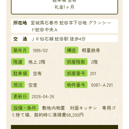
礼金1ヶ月
所在地
宮城県石巻市 蛇田字下谷地 グランシー
ド蛇田中央Ａ
交 通
ＪＲ仙石線 蛇田駅 徒歩4分
築年月
1999/02
構造
軽量鉄骨
階建
地上 2階
部屋階数
2階
駐車場
空有
部屋番号
201
現況
空室
物件番号
0087-Ａ201
更新日
2026-04-26
設備・条件
敷地内物置 対面キッチン 専用ゴ
ミ捨て場、契約時に清掃費68,200円