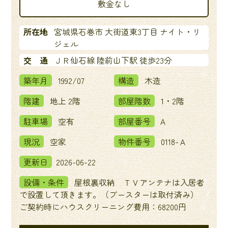
敷金なし
所在地
宮城県石巻市 大街道東3丁目 ナイト・リ
ジェル
交 通
ＪＲ仙石線 陸前山下駅 徒歩23分
築年月
1992/07
構造
木造
階建
地上 2階
部屋階数
1・2階
駐車場
空有
部屋番号
Ａ
現況
空家
物件番号
0118-Ａ
更新日
2026-06-22
設備・条件
屋根裏収納 ＴＶアンテナは入居者
で設置して頂きます。（ブースターは取付済み）
ご契約時にハウスクリーニング費用：68200円