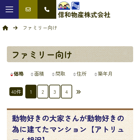
信和物産
株式会社
ファミリー向け
ファミリー向け
価格
面積
間取
住所
築年月
投
40件
1
2
3
4
稿
の
動物好きの大家さんが動物好きの
ペ
為に建てたマンション【アトリュ
ー
ーム相沢】