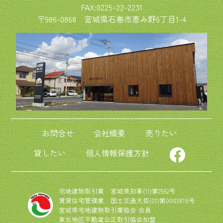
FAX:0225-22-2231
〒986-0868
宮城県石巻市恵み野6丁目1-4
お問合せ
会社概要
売りたい
貸したい
個人情報保護方針
宅地建物取引業 宮城県知事(11)第2552号
賃貸住宅管理業 国土交通大臣(01)第0003816号
宮城県宅地建物取引業協会 会員
東北地区不動産公正取引協会加盟