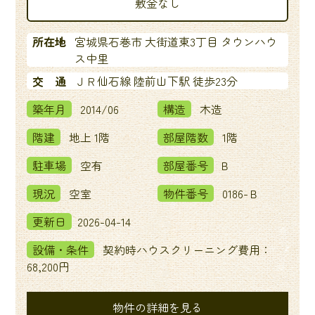
敷金なし
所在地
宮城県石巻市 大街道東3丁目 タウンハウ
ス中里
交 通
ＪＲ仙石線 陸前山下駅 徒歩23分
築年月
2014/06
構造
木造
階建
地上 1階
部屋階数
1階
駐車場
空有
部屋番号
Ｂ
現況
空室
物件番号
0186-Ｂ
更新日
2026-04-14
設備・条件
契約時ハウスクリーニング費用：
68,200円
物件の詳細を見る