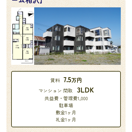
ジ
送
り
7.5
万円
賃料
3LDK
マンション 間取
共益費・管理費1,000
駐車場
敷金1ヶ月
礼金1ヶ月