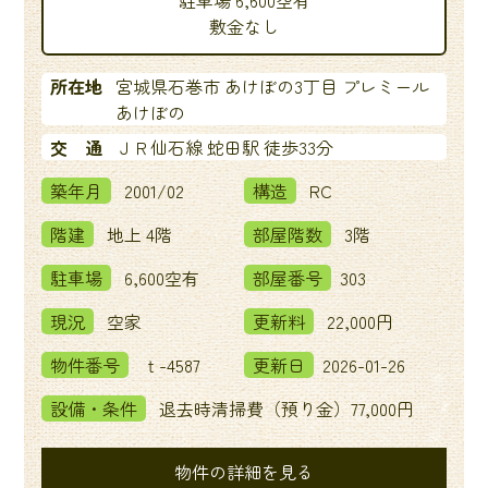
敷金なし
所在地
宮城県石巻市 あけぼの3丁目 プレミール
あけぼの
交 通
ＪＲ仙石線 蛇田駅 徒歩33分
築年月
2001/02
構造
RC
階建
地上 4階
部屋階数
3階
駐車場
6,600空有
部屋番号
303
現況
空家
更新料
22,000円
物件番号
ｔ-4587
更新日
2026-01-26
設備・条件
退去時清掃費（預り金）77,000円
物件の詳細を見る