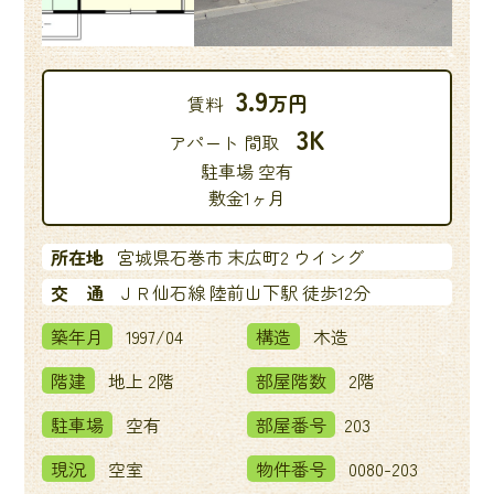
3.9
万円
賃料
3K
アパート 間取
駐車場 空有
敷金1ヶ月
所在地
宮城県石巻市 末広町2 ウイング
交 通
ＪＲ仙石線 陸前山下駅 徒歩12分
築年月
1997/04
構造
木造
階建
地上 2階
部屋階数
2階
駐車場
空有
部屋番号
203
現況
空室
物件番号
0080-203