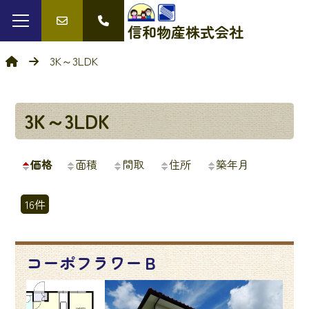
信和物産
株式会社
3K～3LDK
3K～3LDK
価格
面積
間取
住所
築年月
16件
コーポフラワーＢ