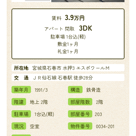
3.9
万円
賃料
3DK
アパート 間取
駐車場 1台込(軽)
敷金1ヶ月
礼金1ヶ月
所在地
宮城県石巻市 水押3 エスポワールＭ
交 通
ＪＲ仙石線 石巻駅 徒歩28分
築年月
1991/3
構造
鉄骨造
階建
地上 2階
部屋階数
2階
駐車場
1台込(軽)
部屋番号
203
現況
空室
物件番号
0034-201