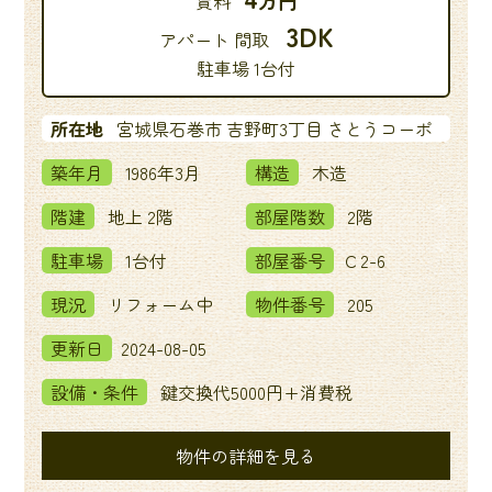
賃料
3DK
アパート 間取
駐車場 1台付
所在地
宮城県石巻市 吉野町3丁目 さとうコーポ
築年月
1986年3月
構造
木造
階建
地上 2階
部屋階数
2階
駐車場
1台付
部屋番号
Ｃ2-6
現況
リフォーム中
物件番号
205
更新日
2024-08-05
設備・条件
鍵交換代5000円+消費税
物件の詳細を見る