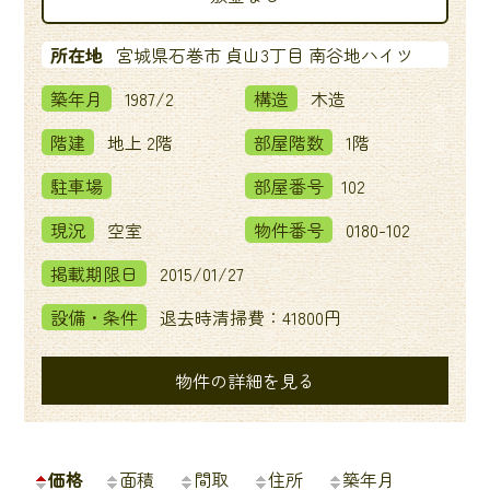
所在地
宮城県石巻市 貞山3丁目 南谷地ハイツ
築年月
1987/2
構造
木造
階建
地上 2階
部屋階数
1階
駐車場
部屋番号
102
現況
空室
物件番号
0180-102
掲載期限日
2015/01/27
設備・条件
退去時清掃費：41800円
物件の詳細を見る
価格
面積
間取
住所
築年月