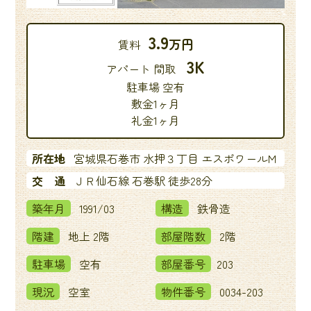
3.9
万円
賃料
3K
アパート 間取
駐車場 空有
敷金1ヶ月
礼金1ヶ月
所在地
宮城県石巻市 水押３丁目 エスポワールM
交 通
ＪＲ仙石線 石巻駅 徒歩28分
築年月
1991/03
構造
鉄骨造
階建
地上 2階
部屋階数
2階
駐車場
空有
部屋番号
203
現況
空室
物件番号
0034-203