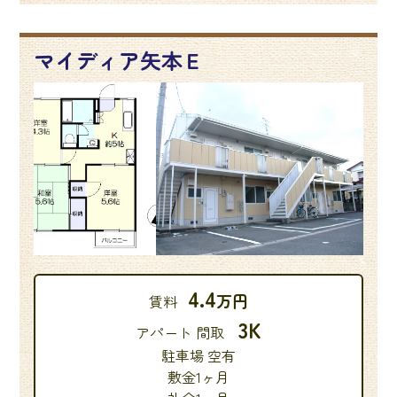
マイディア矢本Ｅ
4.4
万円
賃料
3K
アパート 間取
駐車場 空有
敷金1ヶ月