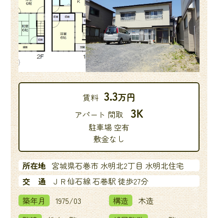
3.3
万円
賃料
3K
アパート 間取
駐車場 空有
敷金なし
所在地
宮城県石巻市 水明北2丁目 水明北住宅
交 通
ＪＲ仙石線 石巻駅 徒歩27分
築年月
1975/03
構造
木造