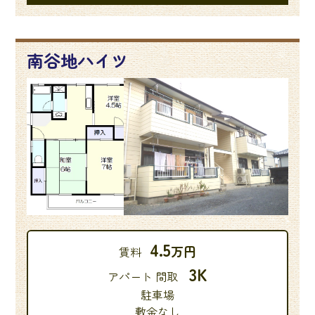
南谷地ハイツ
4.5
万円
賃料
3K
アパート 間取
駐車場
敷金なし