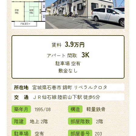
3.9
万円
賃料
3K
アパート 間取
駐車場 空有
敷金なし
所在地
宮城県石巻市 錦町 リベラルクロタ
交 通
ＪＲ仙石線 陸前山下駅 徒歩5分
築年月
1995/08
構造
軽量鉄骨
階建
地上 2階
部屋階数
2階
駐車場
空有
部屋番号
203