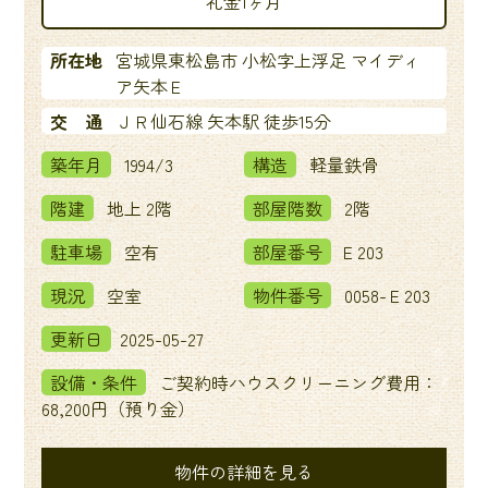
礼金1ヶ月
所在地
宮城県東松島市 小松字上浮足 マイディ
ア矢本Ｅ
交 通
ＪＲ仙石線 矢本駅 徒歩15分
築年月
1994/3
構造
軽量鉄骨
階建
地上 2階
部屋階数
2階
駐車場
空有
部屋番号
Ｅ203
現況
空室
物件番号
0058-Ｅ203
更新日
2025-05-27
設備・条件
ご契約時ハウスクリーニング費用：
68,200円（預り金）
物件の詳細を見る