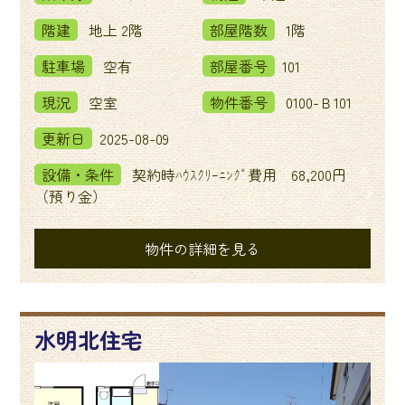
階建
地上 2階
部屋階数
1階
駐車場
空有
部屋番号
101
現況
空室
物件番号
0100-Ｂ101
更新日
2025-08-09
設備・条件
契約時ﾊｳｽｸﾘｰﾆﾝｸﾞ費用 68,200円
（預り金）
物件の詳細を見る
水明北住宅