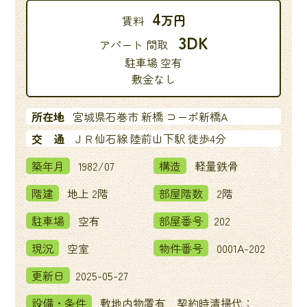
4
万円
賃料
3DK
アパート 間取
駐車場 空有
敷金なし
所在地
宮城県石巻市 新橋 コーポ新橋A
交 通
ＪＲ仙石線 陸前山下駅 徒歩4分
築年月
1982/07
構造
軽量鉄骨
階建
地上 2階
部屋階数
2階
駐車場
空有
部屋番号
202
現況
空室
物件番号
0001A-202
更新日
2025-05-27
設備・条件
敷地内物置有 契約時清掃代：