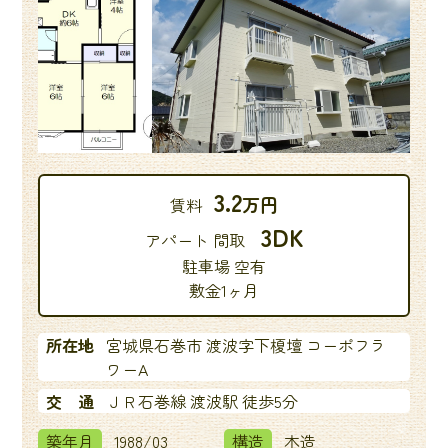
3.2
万円
賃料
3DK
アパート 間取
駐車場 空有
敷金1ヶ月
所在地
宮城県石巻市 渡波字下榎壇 コーポフラ
ワーA
交 通
ＪＲ石巻線 渡波駅 徒歩5分
築年月
1988/03
構造
木造