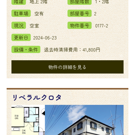
階建
地上 2階
部屋階数
1・2階
駐車場
空有
部屋番号
2
現況
空室
物件番号
0177-2
更新日
2024-06-23
設備・条件
退去時清掃費用：41,800円
物件の詳細を見る
リベラルクロタ